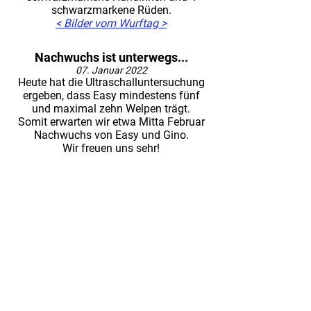
schwarzmarkene Rüden.
< Bilder vom Wurftag >
Nachwuchs ist unterwegs...
07. Januar 2022
Heute hat die Ultraschalluntersuchung
ergeben, dass Easy mindestens fünf
und maximal zehn Welpen trägt.
Somit erwarten wir etwa Mitta Februar
Nachwuchs von Easy und Gino.
Wir freuen uns sehr!
KONTAKT
Hovawartzucht von Villa Tinchenrod
Heike und Dieter Jäger
Hauptstr. 2
36277 Schenklengsfeld