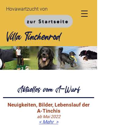
Hovawartzucht von
zur Startseite
Villa Tinchenrod
Aktuelles vom A-Wurf
N
euigkeit
en, Bilder, Lebenslauf der
A-Tinchis
ab Mai 2022
< Mehr
>